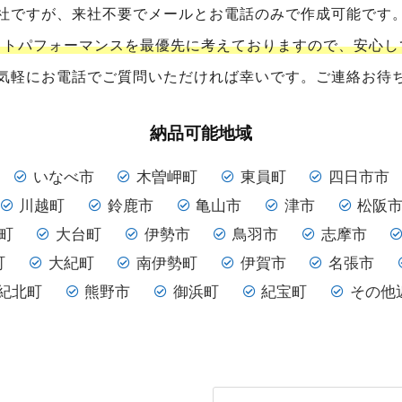
社ですが、来社不要でメールとお電話のみで作成可能です
ストパフォーマンスを最優先に考えておりますので、安心し
気軽にお電話でご質問いただければ幸いです。ご連絡お待
納品可能地域
いなべ市
木曽岬町
東員町
四日市市
川越町
鈴鹿市
亀山市
津市
松阪
町
大台町
伊勢市
鳥羽市
志摩市
町
大紀町
南伊勢町
伊賀市
名張市
紀北町
熊野市
御浜町
紀宝町
その他