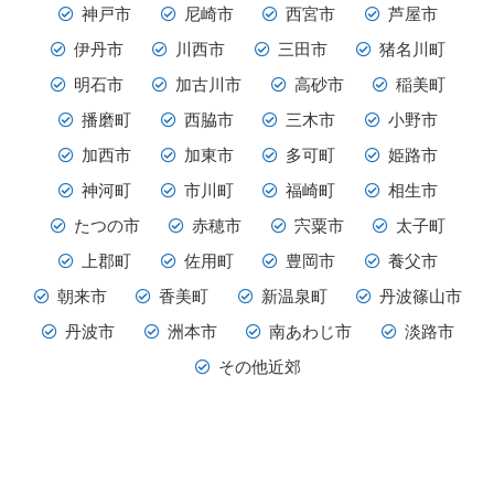
神戸市
尼崎市
西宮市
芦屋市
伊丹市
川西市
三田市
猪名川町
明石市
加古川市
高砂市
稲美町
播磨町
西脇市
三木市
小野市
加西市
加東市
多可町
姫路市
神河町
市川町
福崎町
相生市
たつの市
赤穂市
宍粟市
太子町
上郡町
佐用町
豊岡市
養父市
朝来市
香美町
新温泉町
丹波篠山市
丹波市
洲本市
南あわじ市
淡路市
その他近郊